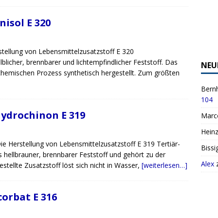
nisol E 320
stellung von Lebensmittelzusatzstoff E 320
lblicher, brennbarer und lichtempfindlicher Feststoff. Das
NEU
chemischen Prozess synthetisch hergestellt. Zum größten
Bernh
104
hydrochinon E 319
Marc
Hein
e Herstellung von Lebensmittelzusatzstoff E 319 Tertiär-
Bissi
s hellbrauner, brennbarer Feststoff und gehört zu der
Alex
tellte Zusatzstoff löst sich nicht in Wasser,
[weiterlesen…]
orbat E 316