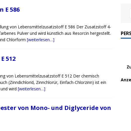
n E 586
llung von Lebensmittelzusatzstoff E 586 Der Zusatzstoff 4-
PER
farbenes Pulver und wird künstlich aus Resorcin hergestellt.
r und Chlorform
[weiterlesen…]
 E 512
Z
llung von Lebensmittelzusatzstoff E 512 Der chemisch
Anze
uch (Zinndichlorid, Zinnchlorür, Einfach-Chlorzinn) ist ein
e und wird
[weiterlesen…]
eester von Mono- und Diglyceride von