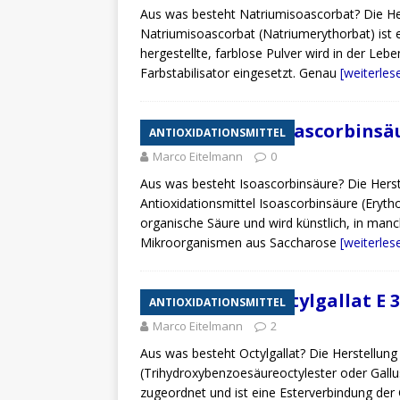
Aus was besteht Natriumisoascorbat? Die He
Natriumisoascorbat (Natriumerythorbat) ist e
hergestellte, farblose Pulver wird in der Lebe
Farbstabilisator eingesetzt. Genau
[weiterle
Zusatzstoff Isoascorbinsäu
ANTIOXIDATIONSMITTEL
Marco Eitelmann
0
Aus was besteht Isoascorbinsäure? Die Hers
Antioxidationsmittel Isoascorbinsäure (Erytho
organische Säure und wird künstlich, in manc
Mikroorganismen aus Saccharose
[weiterle
Zusatzstoff Octylgallat E 
ANTIOXIDATIONSMITTEL
Marco Eitelmann
2
Aus was besteht Octylgallat? Die Herstellung
(Trihydroxybenzoesäureoctylester oder Gallu
zugeordnet und ist eine Esterverbindung der