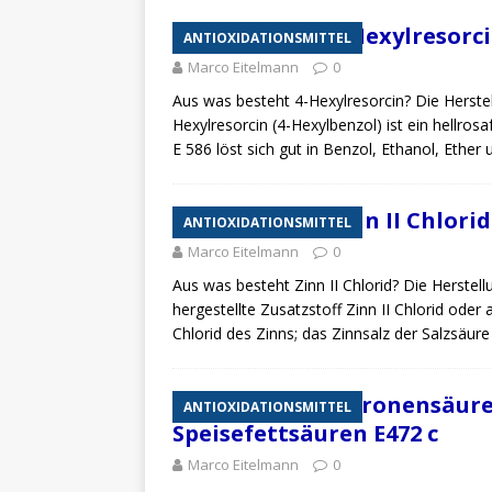
Zusatzstoff 4-Hexylresorci
ANTIOXIDATIONSMITTEL
Marco Eitelmann
0
Aus was besteht 4-Hexylresorcin? Die Herste
Hexylresorcin (4-Hexylbenzol) ist ein hellrosa
E 586 löst sich gut in Benzol, Ethanol, Ethe
Zusatzstoff Zinn II Chlorid
ANTIOXIDATIONSMITTEL
Marco Eitelmann
0
Aus was besteht Zinn II Chlorid? Die Herste
hergestellte Zusatzstoff Zinn II Chlorid oder a
Chlorid des Zinns; das Zinnsalz der Salzsäur
Zusatzstoff Citronensäur
ANTIOXIDATIONSMITTEL
Speisefettsäuren E472 c
Marco Eitelmann
0