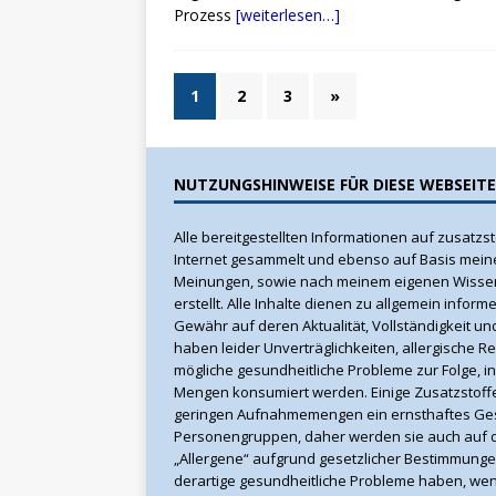
Prozess
[weiterlesen…]
1
2
3
»
NUTZUNGSHINWEISE FÜR DIESE WEBSEITE
Alle bereitgestellten Informationen auf zusatzst
Internet gesammelt und ebenso auf Basis mein
Meinungen, sowie nach meinem eigenen Wisse
erstellt. Alle Inhalte dienen zu allgemein infor
Gewähr auf deren Aktualität, Vollständigkeit und
haben leider Unverträglichkeiten, allergische R
mögliche gesundheitliche Probleme zur Folge, 
Mengen konsumiert werden. Einige Zusatzstoffe
geringen Aufnahmemengen ein ernsthaftes Gesu
Personengruppen, daher werden sie auch auf 
„Allergene“ aufgrund gesetzlicher Bestimmunge
derartige gesundheitliche Probleme haben, wend