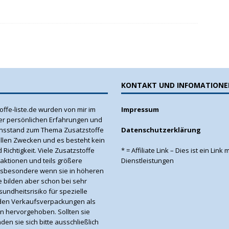
KONTAKT UND INFOMATIONE
offe-liste.de wurden von mir im
Impressum
er persönlichen Erfahrungen und
nsstand zum Thema Zusatzstoffe
Datenschutzerklärung
mellen Zwecken und es besteht kein
 Richtigkeit. Viele Zusatzstoffe
* = Affiliate Link – Dies ist ein Lin
eaktionen und teils größere
Dienstleistungen
insbesondere wenn sie in höheren
 bilden aber schon bei sehr
ndheitsrisiko für spezielle
den Verkaufsverpackungen als
n hervorgehoben. Sollten sie
en sie sich bitte ausschließlich