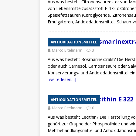
Aus was besteht Citronensäureester von Mon
von Lebensmittelzusatzstoff E 472 c Citron
Speisefettsäuren (Citroglyceride, Zitronensäu
Emulgatoren, Antioxidationsmittel, Schaumv
Zusatzstoff Rosmarinextra
ANTIOXIDATIONSMITTEL
Marco Eitelmann
3
Aus was besteht Rosmarinextrakt? Die Herst
oder auch Carnesol, Carnosinsäure oder Salvi
Konservierungs- und Antioxidationsmittel ein
[weiterlesen…]
Zusatzstoff Lecithin E 322
ANTIOXIDATIONSMITTEL
Marco Eitelmann
0
Aus was besteht Lecithin? Die Herstellung vo
gehört zur Gruppe der Phospholipide und wird 
Mehlbehandlungsmittel und Antioxidationsmit