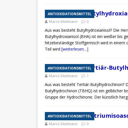
Zusatzstoff Butylhydroxia
ANTIOXIDATIONSMITTEL
Marco Eitelmann
0
Aus was besteht Butylhydroxianisol? Die Her
Butylhydroxianisol (BHA) ist ein weißer bis ge
hitzebeständige Stoffgemisch wird in einem 
Teil wird
[weiterlesen…]
Zusatzstoff Tertiär-Butyl
ANTIOXIDATIONSMITTEL
Marco Eitelmann
1
Aus was besteht Tertiär-Butylhydrochinon? Di
Butylhydrochinon (TBHQ) ist ein gelblicher bi
Gruppe der Hydrochinone. Der künstlich herges
Zusatzstoff Natriumisoasc
ANTIOXIDATIONSMITTEL
Marco Eitelmann
0