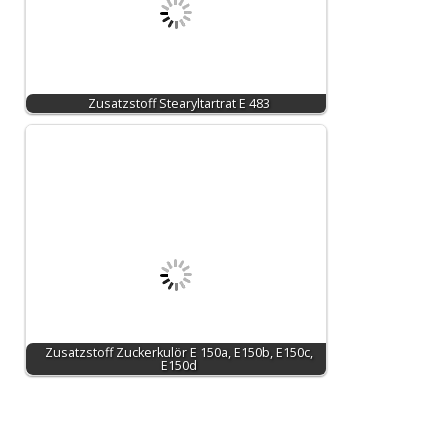
Zusatzstoff Stearyltartrat E 483
Zusatzstoff Zuckerkulör E 150a, E150b, E150c,
E150d