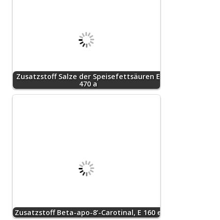
Zusatzstoff Salze der Speisefettsäuren E
470 a
Zusatzstoff Beta-apo-8’-Carotinal, E 160 e