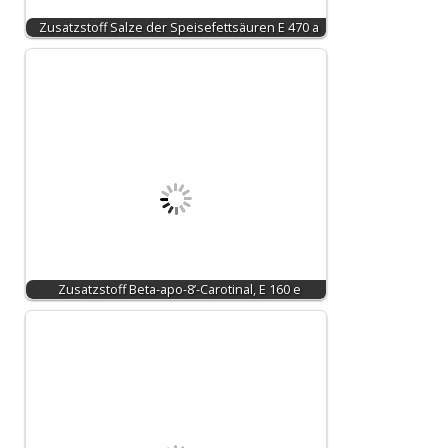
Zusatzstoff Salze der Speisefettsäuren E 470 a
Zusatzstoff Beta-apo-8’-Carotinal, E 160 e