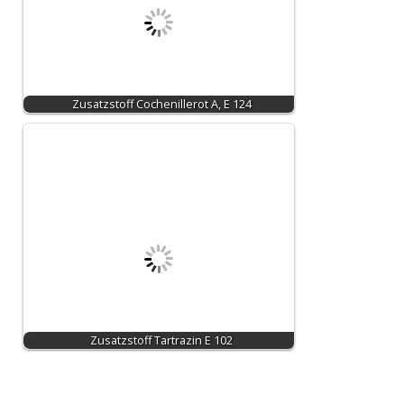
Zusatzstoff Cochenillerot A, E 124
Zusatzstoff Tartrazin E 102