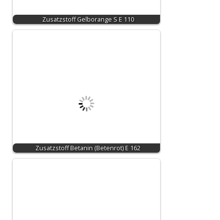
Zusatzstoff Gelborange S E 110
Zusatzstoff Betanin (Betenrot) E 162