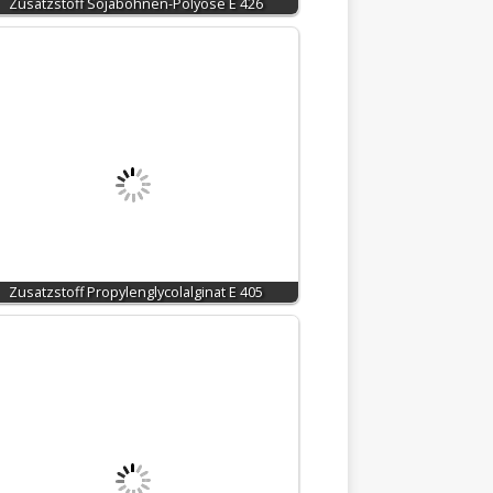
Zusatzstoff Sojabohnen-Polyose E 426
Zusatzstoff Propylenglycolalginat E 405