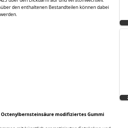
23 über den Dickdarm auf und verstoffwechselt
nüber den enthaltenen Bestandteilen können dabei
 werden.
f Octenylbernsteinsäure modifiziertes Gummi