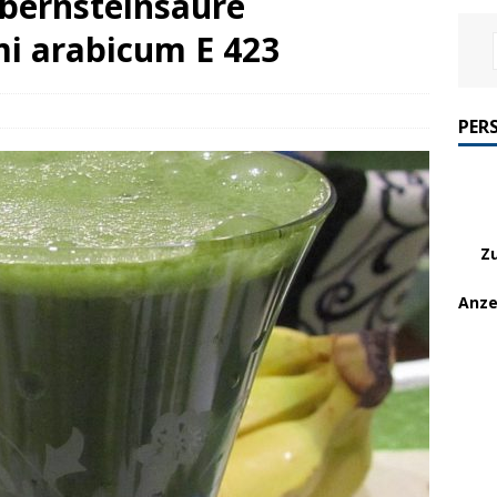
lbernsteinsäure
i arabicum E 423
PER
Z
Anze