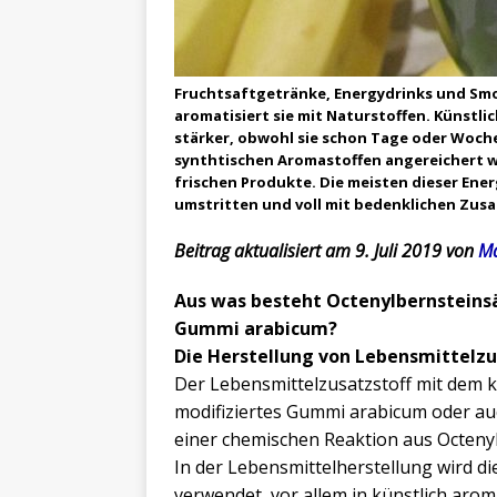
Fruchtsaftgetränke, Energydrinks und Smo
aromatisiert sie mit Naturstoffen. Künstl
stärker, obwohl sie schon Tage oder Woche
synthtischen Aromastoffen angereichert w
frischen Produkte. Die meisten dieser Ene
umstritten und voll mit bedenklichen Zusa
Beitrag aktualisiert am 9. Juli 2019 von
Ma
Aus was besteht Octenylbernsteinsä
Gummi arabicum?
Die Herstellung von Lebensmittelzus
Der Lebensmittelzusatzstoff mit dem 
modifiziertes Gummi arabicum oder au
einer chemischen Reaktion aus Octen
In der Lebensmittelherstellung wird di
verwendet, vor allem in künstlich aro