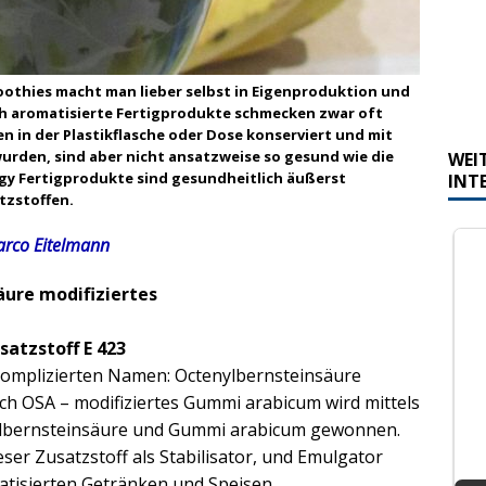
othies macht man lieber selbst in Eigenproduktion und
ich aromatisierte Fertigprodukte schmecken zwar oft
n in der Plastikflasche oder Dose konserviert und mit
urden, sind aber nicht ansatzweise so gesund wie die
WEI
rgy Fertigprodukte sind gesundheitlich äußerst
INT
tzstoffen.
rco Eitelmann
ure modifiziertes
atzstoff E 423
komplizierten Namen: Octenylbernsteinsäure
ch OSA – modifiziertes Gummi arabicum wird mittels
ylbernsteinsäure und Gummi arabicum gewonnen.
eser Zusatzstoff als Stabilisator, und Emulgator
matisierten Getränken und Speisen.