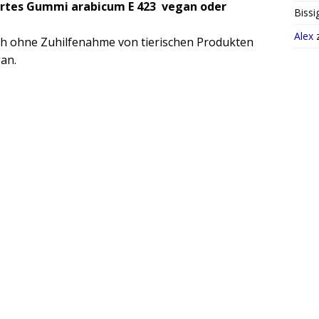
iertes Gummi arabicum E 423 vegan oder
Bissi
Alex
sch ohne Zuhilfenahme von tierischen Produkten
gan.