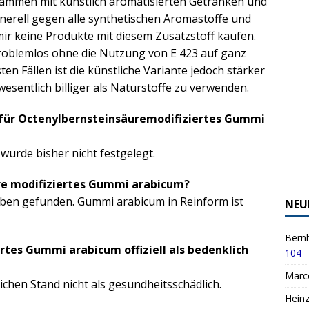
usammen mit künstlich aromatisierten Getränken und
enerell gegen alle synthetischen Aromastoffe und
ir keine Produkte mit diesem Zusatzstoff kaufen.
roblemlos ohne die Nutzung von E 423 auf ganz
en Fällen ist die künstliche Variante jedoch stärker
esentlich billiger als Naturstoffe zu verwenden.
 für Octenylbernsteinsäuremodifiziertes Gummi
 wurde bisher nicht festgelegt.
re modifiziertes Gummi arabicum?
ben gefunden. Gummi arabicum in Reinform ist
NEU
Bernh
rtes Gummi arabicum offiziell als bedenklich
104
Marc
lichen Stand nicht als gesundheitsschädlich.
Hein