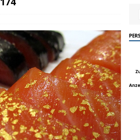
 174
PER
Z
Anze