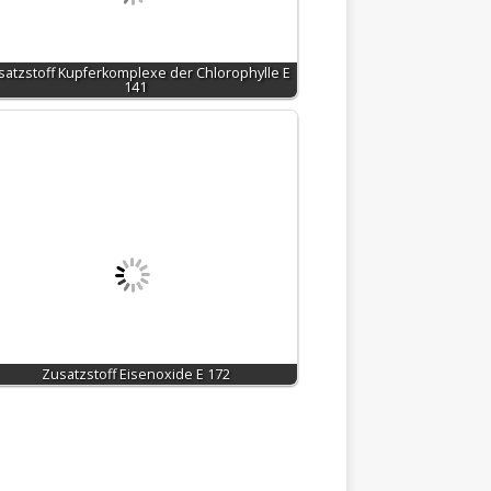
satzstoff Kupferkomplexe der Chlorophylle E
141
Zusatzstoff Eisenoxide E 172