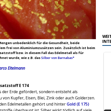
WEI
INT
n Mengen unbedenklich für die Gesundheit, beide
llem frei von Aluminiumzusätzen sein. Zusätzlich ist beim
atzstoff bzw. in diesem Fall das Edelmetall als für
hnet wurde, wie z.B. das
Silber von Barnabas*
rco Eitelmann
atzstoff E 174
us der Erde gefördert, sondern entsteht als
on Kupfer, Eisen, Blei, Zink oder auch Golderzen.
u den Edelmetallen gehört und hinter
Gold (E 175)
toffe überhaupt ist. Silber wirkt tödlich auf viele