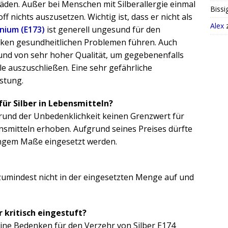
äden. Außer bei Menschen mit Silberallergie einmal
Bissi
 nichts auszusetzen. Wichtig ist, dass er nicht als
Alex
nium (E173)
ist generell ungesund für den
rken gesundheitlichen Problemen führen. Auch
n und von sehr hoher Qualität, um gegebenenfalls
e auszuschließen. Eine sehr gefährliche
astung.
ür Silber in Lebensmitteln?
grund der Unbedenklichkeit keinen Grenzwert für
nsmitteln erhoben. Aufgrund seines Preises dürfte
ringem Maße eingesetzt werden.
 zumindest nicht in der eingesetzten Menge auf und
er kritisch eingestuft?
 keine Bedenken für den Verzehr von Silber E174