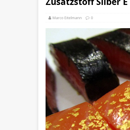
Zusatzstoff Silber E
Marco Eitelmann
0